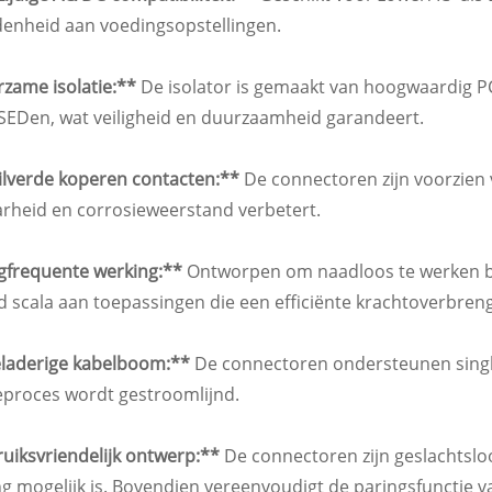
denheid aan voedingsopstellingen.
rzame isolatie:**
De isolator is gemaakt van hoogwaardig 
SEDen, wat veiligheid en duurzaamheid garandeert.
zilverde koperen contacten:**
De connectoren zijn voorzien 
arheid en corrosieweerstand verbetert.
gfrequente werking:**
Ontworpen om naadloos te werken bij
 scala aan toepassingen die een efficiënte krachtoverbreng
eladerige kabelboom:**
De connectoren ondersteunen singl
ieproces wordt gestroomlijnd.
uiksvriendelijk ontwerp:**
De connectoren zijn geslachtsloo
g mogelijk is. Bovendien vereenvoudigt de paringsfunctie van