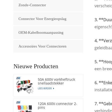
Zonde-Connector
verschei
Connector Voor Energieopslag
3. **Duu
eigensch
OEM-Kabelboomaanpassing
4. **Ver
Accessoires Voor Connectoren
geleidba
5. **Hoo
Nieuwe Producten
een breed
50A 600V vorkheftruck
6. **Enk
snellaadstekker
LEES VERDER
installat
7. **Gebr
120A 600V-connector 2-
pins
verbindin
batterijconnectorstekker