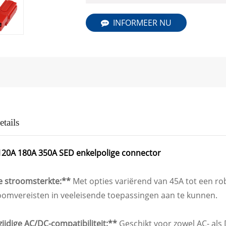
INFORMEER NU
tails
120A 180A 350A SED enkelpolige connector
e stroomsterkte:**
Met opties variërend van 45A tot een r
oomvereisten in veeleisende toepassingen aan te kunnen.
zijdige AC/DC-compatibiliteit:**
Geschikt voor zowel AC- als 