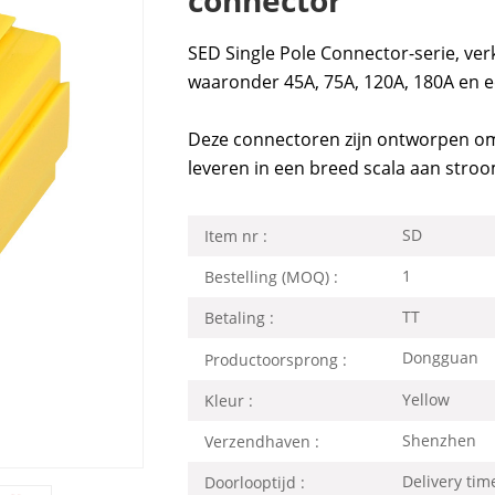
SED Single Pole Connector-serie, ver
waaronder 45A, 75A, 120A, 180A en e
Deze connectoren zijn ontworpen om
leveren in een breed scala aan stro
SD
Item nr :
1
Bestelling (MOQ) :
TT
Betaling :
Dongguan
Productoorsprong :
Yellow
Kleur :
Shenzhen
Verzendhaven :
Delivery ti
Doorlooptijd :