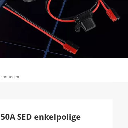
 connector
350A SED enkelpolige