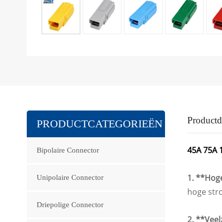
Productde
PRODUCTCATEGORIEËN
45A 75A 
Bipolaire Connector
1. **Hog
Unipolaire Connector
hoge str
Driepolige Connector
2. **Veel