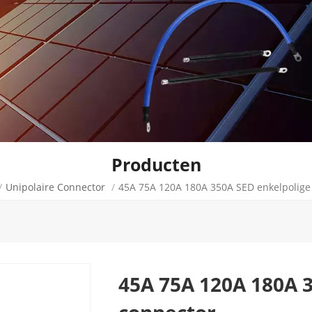
Producten
/
Unipolaire Connector
/
45A 75A 120A 180A 350A SED enkelpolige
45A 75A 120A 180A 
connector